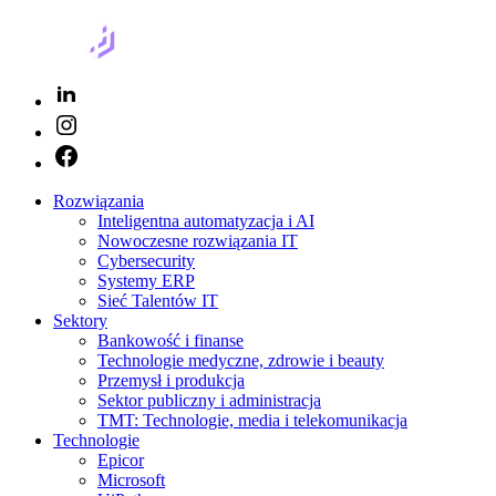
Rozwiązania
Inteligentna automatyzacja i AI
Nowoczesne rozwiązania IT
Cybersecurity
Systemy ERP
Sieć Talentów IT
Sektory
Bankowość i finanse
Technologie medyczne, zdrowie i beauty
Przemysł i produkcja
Sektor publiczny i administracja
TMT: Technologie, media i telekomunikacja
Technologie
Epicor
Microsoft