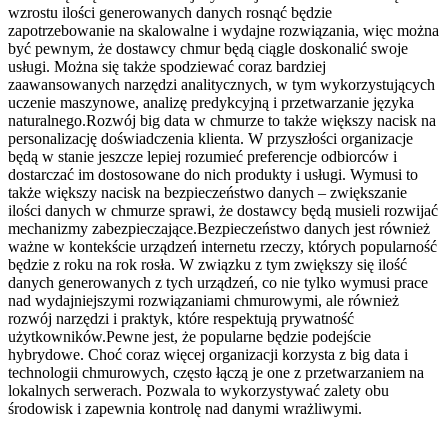
wzrostu ilości generowanych danych rosnąć będzie
zapotrzebowanie na skalowalne i wydajne rozwiązania, więc można
być pewnym, że dostawcy chmur będą ciągle doskonalić swoje
usługi. Można się także spodziewać coraz bardziej
zaawansowanych narzędzi analitycznych, w tym wykorzystujących
uczenie maszynowe, analizę predykcyjną i przetwarzanie języka
naturalnego.Rozwój big data w chmurze to także większy nacisk na
personalizację doświadczenia klienta. W przyszłości organizacje
będą w stanie jeszcze lepiej rozumieć preferencje odbiorców i
dostarczać im dostosowane do nich produkty i usługi. Wymusi to
także większy nacisk na bezpieczeństwo danych – zwiększanie
ilości danych w chmurze sprawi, że dostawcy będą musieli rozwijać
mechanizmy zabezpieczające.Bezpieczeństwo danych jest również
ważne w kontekście urządzeń internetu rzeczy, których popularność
będzie z roku na rok rosła. W związku z tym zwiększy się ilość
danych generowanych z tych urządzeń, co nie tylko wymusi prace
nad wydajniejszymi rozwiązaniami chmurowymi, ale również
rozwój narzędzi i praktyk, które respektują prywatność
użytkowników.Pewne jest, że popularne będzie podejście
hybrydowe. Choć coraz więcej organizacji korzysta z big data i
technologii chmurowych, często łączą je one z przetwarzaniem na
lokalnych serwerach. Pozwala to wykorzystywać zalety obu
środowisk i zapewnia kontrolę nad danymi wrażliwymi.