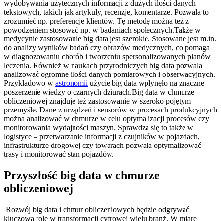
wydobywania użytecznych informacji z dużych ilości danych
tekstowych, takich jak artykuły, recenzje, komentarze. Pozwala to
zrozumieć np. preferencje klientów. Tę metodę można też z
powodzeniem stosować np. w badaniach społecznych.Także w
medycynie zastosowanie big data jest szerokie. Stosowane jest m.in.
do analizy wyników badań czy obrazów medycznych, co pomaga
w diagnozowaniu chorób i tworzeniu spersonalizowanych planów
leczenia. Również w naukach przyrodniczych big data pozwala
analizować ogromne ilości danych pomiarowych i obserwacyjnych.
Przykładowo w
astronomii
użycie big data wpłynęło na znaczne
poszerzenie wiedzy o czarnych dziurach.Big data w chmurze
obliczeniowej znajduje też zastosowanie w szeroko pojętym
przemyśle. Dane z urządzeń i sensorów w procesach produkcyjnych
można analizować w chmurze w celu optymalizacji procesów czy
monitorowania wydajności maszyn. Sprawdza się to także w
logistyce – przetwarzanie informacji z czujników w pojazdach,
infrastrukturze drogowej czy towarach pozwala optymalizować
trasy i monitorować stan pojazdów.
Przyszłość big data w chmurze
obliczeniowej
Rozwój big data i chmur obliczeniowych będzie odgrywać
kluczową rolę w transformacji cyfrowej wielu branż. W miarę