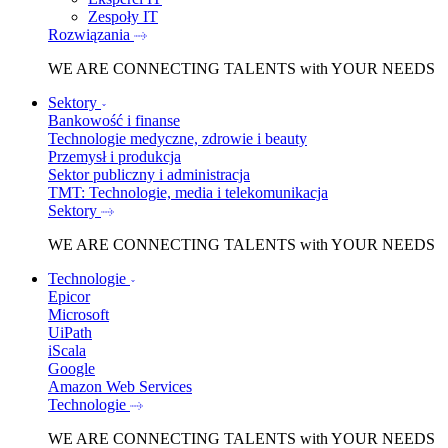
Zespoły IT
Rozwiązania
WE ARE
CONNECTING TALENTS
with YOUR NEEDS
Sektory
Bankowość i finanse
Technologie medyczne, zdrowie i beauty
Przemysł i produkcja
Sektor publiczny i administracja
TMT: Technologie, media i telekomunikacja
Sektory
WE ARE
CONNECTING TALENTS
with YOUR NEEDS
Technologie
Epicor
Microsoft
UiPath
iScala
Google
Amazon Web Services
Technologie
WE ARE
CONNECTING TALENTS
with YOUR NEEDS