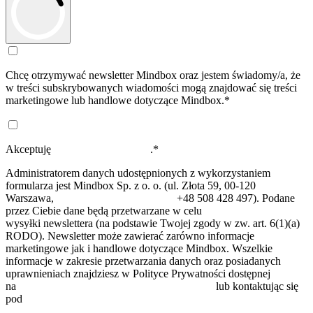
Chcę otrzymywać newsletter
Mindbox
oraz jestem świadomy/a, że
w treści subskrybowanych wiadomości mogą znajdować się treści
marketingowe lub handlowe dotyczące
Mindbox.*
Akceptuję
regulamin newslettera
.*
Administratorem danych udostępnionych z wykorzystaniem
formularza jest Mindbox Sp. z o. o.
(ul. Złota 59, 00-120
Warszawa,
info@mindboxgroup.com
,
+48 508 428 497). Podane
przez Ciebie dane będą przetwarzane w celu
wysyłki
newslettera
(na podstawie Twojej zgody w zw. art. 6(1)(a)
RODO). Newsletter może zawierać zarówno informacje
marketingowe jak i handlowe dotyczące
Mindbox
. Wszelkie
informacje w zakresie przetwarzania danych oraz posiadanych
uprawnieniach znajdziesz w Polityce Prywatności dostępnej
na
www.mindboxgroup.com/pl/privacy-policy/
lub kontaktując się
pod
iod@mindboxgroup.com