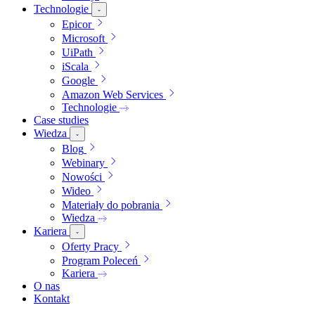
Technologie
Epicor
Microsoft
UiPath
iScala
Google
Amazon Web Services
Technologie
Case studies
Wiedza
Blog
Webinary
Nowości
Wideo
Materiały do pobrania
Wiedza
Kariera
Oferty Pracy
Program Poleceń
Kariera
O nas
Kontakt