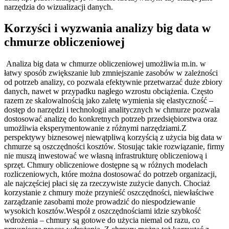
narzędzia do wizualizacji danych.
Korzyści i wyzwania analizy big data w
chmurze obliczeniowej
Analiza big data w chmurze obliczeniowej umożliwia m.in. w
łatwy sposób zwiększanie lub zmniejszanie zasobów w zależności
od potrzeb analizy, co pozwala efektywnie przetwarzać duże zbiory
danych, nawet w przypadku nagłego wzrostu obciążenia. Często
razem ze skalowalnością jako zaletę wymienia się elastyczność –
dostęp do narzędzi i technologii analitycznych w chmurze pozwala
dostosować analizę do konkretnych potrzeb przedsiębiorstwa oraz
umożliwia eksperymentowanie z różnymi narzędziami.Z
perspektywy biznesowej niewątpliwą korzyścią z użycia big data w
chmurze są oszczędności kosztów. Stosując takie rozwiązanie, firmy
nie muszą inwestować we własną infrastrukturę obliczeniową i
sprzęt. Chmury obliczeniowe dostępne są w różnych modelach
rozliczeniowych, które można dostosować do potrzeb organizacji,
ale najczęściej płaci się za rzeczywiste zużycie danych. Chociaż
korzystanie z chmury może przynieść oszczędności, niewłaściwe
zarządzanie zasobami może prowadzić do niespodziewanie
wysokich kosztów.Wespół z oszczędnościami idzie szybkość
wdrożenia – chmury są gotowe do użycia niemal od razu, co