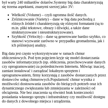
był warty 240 miliardów dolarów.Systemy big data charakteryzują
się trzema aspektami, znanymi szerzej jako 3V:
Wielkość (Volume) – czyli ogromna ilość danych.
Zróżnicowanie (Variety) – dane w big data pochodzą z
różnych źródeł i charakteryzują się różnymi formatami (są to
m.in. pliki tekstowe, obrazy i dźwięki, a także dane
strukturyzowane i nieustrukturyzowane).
Szybkość (Velocity) – dane są generowane bardzo szybko, co
stanowi wyzwanie zarówno w przypadku gromadzenia, jak i
ich późniejszej analizy.
Big data jest często wykorzystywane w ramach chmur
obliczeniowych. Pod tym pojęciem kryje się model dostarczania
zasobów informatycznych (np. obliczenia, przechowywanie danych
czy oprogramowanie) za pośrednictwem Internetu. Mówiąc inaczej,
zamiast instalować i zarządzać lokalnym sprzętem i
oprogramowaniem, firmy korzystają z zasobów dostarczanych przez
dostawców usług chmurowych.Popularność chmur wynika z
możliwości dostosowania zasobów do bieżących potrzeb oraz ich
dynamicznego zwiększania lub zmniejszania w zależności od
obciążenia. Nie bez znaczenia są również brak konieczności
posiadania własnego sprzętu i infrastruktury czy możliwość dostępu
do danych z dowolnego miejsca i urządzenia.