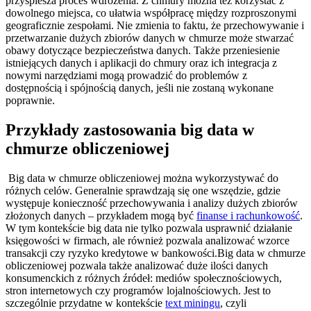
przyspiesza proces wdrożenia. Z chmury można też korzystać z
dowolnego miejsca, co ułatwia współpracę między rozproszonymi
geograficznie zespołami. Nie zmienia to faktu, że przechowywanie i
przetwarzanie dużych zbiorów danych w chmurze może stwarzać
obawy dotyczące bezpieczeństwa danych. Także przeniesienie
istniejących danych i aplikacji do chmury oraz ich integracja z
nowymi narzędziami mogą prowadzić do problemów z
dostępnością i spójnością danych, jeśli nie zostaną wykonane
poprawnie.
Przykłady zastosowania big data w
chmurze obliczeniowej
Big data w chmurze obliczeniowej można wykorzystywać do
różnych celów. Generalnie sprawdzają się one wszędzie, gdzie
występuje konieczność przechowywania i analizy dużych zbiorów
złożonych danych – przykładem mogą być
finanse i rachunkowość
.
W tym kontekście big data nie tylko pozwala usprawnić działanie
księgowości w firmach, ale również pozwala analizować wzorce
transakcji czy ryzyko kredytowe w bankowości.Big data w chmurze
obliczeniowej pozwala także analizować duże ilości danych
konsumenckich z różnych źródeł: mediów społecznościowych,
stron internetowych czy programów lojalnościowych. Jest to
szczególnie przydatne w kontekście
text miningu
, czyli