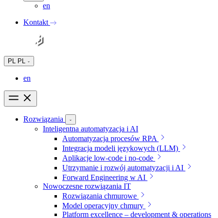
en
Kontakt
PL
PL
en
Rozwiązania
Inteligentna automatyzacja i AI
Automatyzacja procesów RPA
Integracja modeli językowych (LLM)
Aplikacje low-code i no-code
Utrzymanie i rozwój automatyzacji i AI
Forward Engineering w AI
Nowoczesne rozwiązania IT
Rozwiązania chmurowe
Model operacyjny chmury
Platform excellence – development & operations