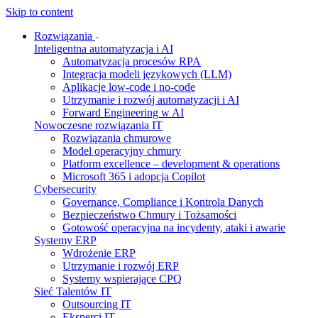
Skip to content
Rozwiązania
Inteligentna automatyzacja i AI
Automatyzacja procesów RPA
Integracja modeli językowych (LLM)
Aplikacje low-code i no-code
Utrzymanie i rozwój automatyzacji i AI
Forward Engineering w AI
Nowoczesne rozwiązania IT
Rozwiązania chmurowe
Model operacyjny chmury
Platform excellence – development & operations
Microsoft 365 i adopcja Copilot
Cybersecurity
Governance, Compliance i Kontrola Danych
Bezpieczeństwo Chmury i Tożsamości
Gotowość operacyjna na incydenty, ataki i awarie
Systemy ERP
Wdrożenie ERP
Utrzymanie i rozwój ERP
Systemy wspierające CPQ
Sieć Talentów IT
Outsourcing IT
Eksperci IT