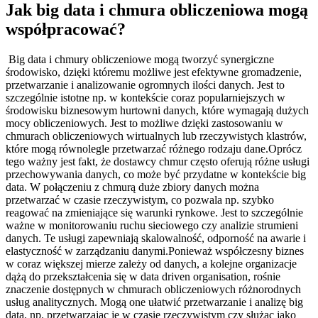
Jak big data i chmura obliczeniowa mogą
współpracować?
Big data i chmury obliczeniowe mogą tworzyć synergiczne
środowisko, dzięki któremu możliwe jest efektywne gromadzenie,
przetwarzanie i analizowanie ogromnych ilości danych. Jest to
szczególnie istotne np. w kontekście coraz popularniejszych w
środowisku biznesowym hurtowni danych, które wymagają dużych
mocy obliczeniowych. Jest to możliwe dzięki zastosowaniu w
chmurach obliczeniowych wirtualnych lub rzeczywistych klastrów,
które mogą równolegle przetwarzać różnego rodzaju dane.Oprócz
tego ważny jest fakt, że dostawcy chmur często oferują różne usługi
przechowywania danych, co może być przydatne w kontekście big
data. W połączeniu z chmurą duże zbiory danych można
przetwarzać w czasie rzeczywistym, co pozwala np. szybko
reagować na zmieniające się warunki rynkowe. Jest to szczególnie
ważne w monitorowaniu ruchu sieciowego czy analizie strumieni
danych. Te usługi zapewniają skalowalność, odporność na awarie i
elastyczność w zarządzaniu danymi.Ponieważ współczesny biznes
w coraz większej mierze zależy od danych, a kolejne organizacje
dążą do przekształcenia się w data driven organisation, rośnie
znaczenie dostępnych w chmurach obliczeniowych różnorodnych
usług analitycznych. Mogą one ułatwić przetwarzanie i analizę big
data, np. przetwarzając je w czasie rzeczywistym czy służąc jako