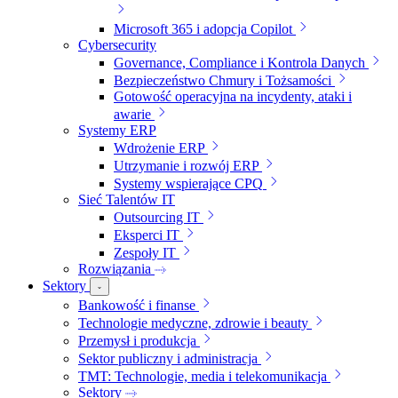
Microsoft 365 i adopcja Copilot
Cybersecurity
Governance, Compliance i Kontrola Danych
Bezpieczeństwo Chmury i Tożsamości
Gotowość operacyjna na incydenty, ataki i
awarie
Systemy ERP
Wdrożenie ERP
Utrzymanie i rozwój ERP
Systemy wspierające CPQ
Sieć Talentów IT
Outsourcing IT
Eksperci IT
Zespoły IT
Rozwiązania
Sektory
Bankowość i finanse
Technologie medyczne, zdrowie i beauty
Przemysł i produkcja
Sektor publiczny i administracja
TMT: Technologie, media i telekomunikacja
Sektory