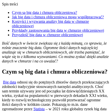
Spis treści
Czym są big data i chmura obliczeniowa?
Jak big data i chmura obliczeniowa mogą współpracować?
Korzyści i wyzwania analizy big data w chmurze
obliczeniowej
Przykłady zastosowania big data w chmurze obliczeniowej
Przyszłość big data w chmurze obliczeniowej
Ilość danych w świecie zwiększa się z każdą minutą, co sprawia, że
rośnie znaczenie big data. Ogromne ilości danych najczęściej
analizuje się w chmurach obliczeniowych, ale trzeba pamiętać, że
wiąże się to z kilkoma wyzwaniami. Co można zyskać dzięki analizie
danych w chmurze i na co uważać?
Czym są big data i chmura obliczeniowa?
Big data
odnosi się do potężnych zbiorów danych przekraczających
zdolności tradycyjnie stosowanych narzędzi analitycznych. Choć
sam termin używany jest od początku lat dziewięćdziesiątych XX
wieku, zyskał na popularności w pierwszych dekadach XXI wieku,
kiedy to rozwój technologiczny pozwolił przetwarzać ogromne
ilości danych w krótkim czasie. Pokazują to m.in. dane
zgromadzone przez
Statista
– w 2021 roku globalny rynek big data