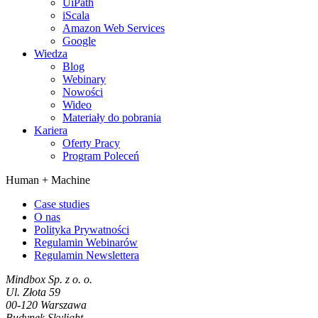
UiPath
iScala
Amazon Web Services
Google
Wiedza
Blog
Webinary
Nowości
Wideo
Materiały do pobrania
Kariera
Oferty Pracy
Program Poleceń
Human +
Machine
Case studies
O nas
Polityka Prywatności
Regulamin Webinarów
Regulamin Newslettera
Mindbox Sp. z o. o.
Ul. Złota 59
00-120 Warszawa
Budynek Skylight