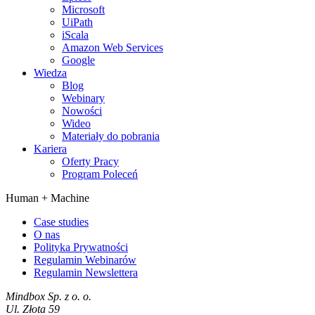
Microsoft
UiPath
iScala
Amazon Web Services
Google
Wiedza
Blog
Webinary
Nowości
Wideo
Materiały do pobrania
Kariera
Oferty Pracy
Program Poleceń
Human +
Machine
Case studies
O nas
Polityka Prywatności
Regulamin Webinarów
Regulamin Newslettera
Mindbox Sp. z o. o.
Ul. Złota 59