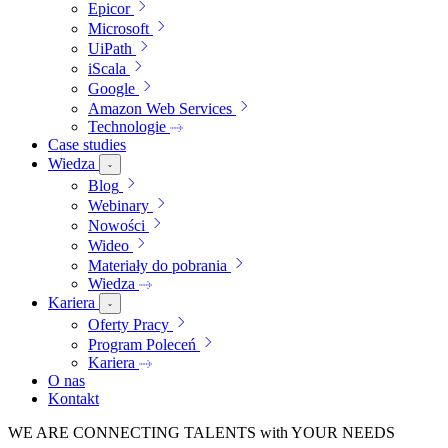
Epicor
Microsoft
UiPath
iScala
Google
Amazon Web Services
Technologie
Case studies
Wiedza
Blog
Webinary
Nowości
Wideo
Materiały do pobrania
Wiedza
Kariera
Oferty Pracy
Program Poleceń
Kariera
O nas
Kontakt
WE ARE
CONNECTING TALENTS
with YOUR NEEDS