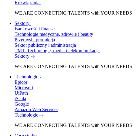
Rozwiązania
WE ARE
CONNECTING TALENTS
with YOUR NEEDS
Sektory
Bankowość i finanse
Technologie medyczne, zdrowie i beauty
Przemysł i produkcja
Sektor publiczny i administracja
TMT: Technologie, media i telekomunikacja
Sektory
WE ARE
CONNECTING TALENTS
with YOUR NEEDS
Technologie
Epicor
Microsoft
UiPath
iScala
Google
Amazon Web Services
Technologie
WE ARE
CONNECTING TALENTS
with YOUR NEEDS
Case studies