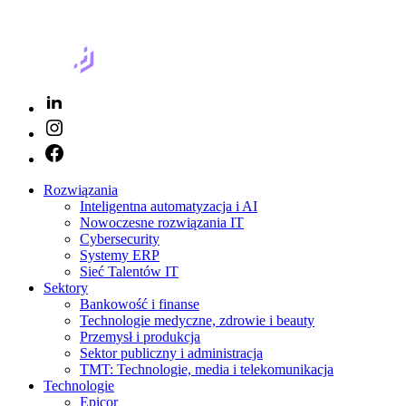
Rozwiązania
Inteligentna automatyzacja i AI
Nowoczesne rozwiązania IT
Cybersecurity
Systemy ERP
Sieć Talentów IT
Sektory
Bankowość i finanse
Technologie medyczne, zdrowie i beauty
Przemysł i produkcja
Sektor publiczny i administracja
TMT: Technologie, media i telekomunikacja
Technologie
Epicor