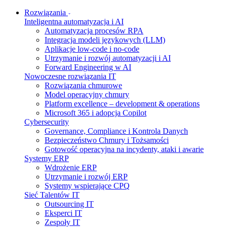
Skip to content
Rozwiązania
Inteligentna automatyzacja i AI
Automatyzacja procesów RPA
Integracja modeli językowych (LLM)
Aplikacje low-code i no-code
Utrzymanie i rozwój automatyzacji i AI
Forward Engineering w AI
Nowoczesne rozwiązania IT
Rozwiązania chmurowe
Model operacyjny chmury
Platform excellence – development & operations
Microsoft 365 i adopcja Copilot
Cybersecurity
Governance, Compliance i Kontrola Danych
Bezpieczeństwo Chmury i Tożsamości
Gotowość operacyjna na incydenty, ataki i awarie
Systemy ERP
Wdrożenie ERP
Utrzymanie i rozwój ERP
Systemy wspierające CPQ
Sieć Talentów IT
Outsourcing IT
Eksperci IT
Zespoły IT