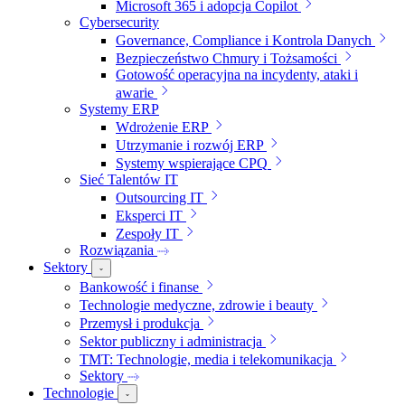
Microsoft 365 i adopcja Copilot
Cybersecurity
Governance, Compliance i Kontrola Danych
Bezpieczeństwo Chmury i Tożsamości
Gotowość operacyjna na incydenty, ataki i
awarie
Systemy ERP
Wdrożenie ERP
Utrzymanie i rozwój ERP
Systemy wspierające CPQ
Sieć Talentów IT
Outsourcing IT
Eksperci IT
Zespoły IT
Rozwiązania
Sektory
Bankowość i finanse
Technologie medyczne, zdrowie i beauty
Przemysł i produkcja
Sektor publiczny i administracja
TMT: Technologie, media i telekomunikacja
Sektory
Technologie