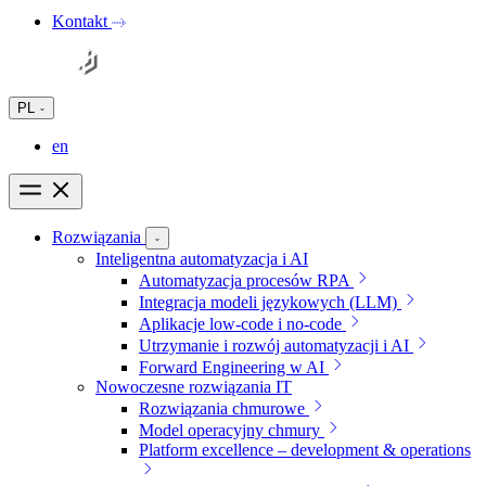
Kontakt
PL
PL
en
Rozwiązania
Inteligentna automatyzacja i AI
Automatyzacja procesów RPA
Integracja modeli językowych (LLM)
Aplikacje low-code i no-code
Utrzymanie i rozwój automatyzacji i AI
Forward Engineering w AI
Nowoczesne rozwiązania IT
Rozwiązania chmurowe
Model operacyjny chmury
Platform excellence – development & operations