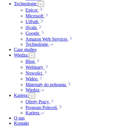
Technologie
Epicor
Microsoft
UiPath
iScala
Google
Amazon Web Services
Technologie
Case studies
Wiedza
Blog
Webinary
Nowości
Wideo
Materiały do pobrania
Wiedza
Kariera
Oferty Pracy
Program Poleceń
Kariera
O nas
Kontakt