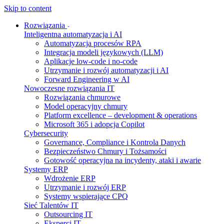
Skip to content
Rozwiązania
Inteligentna automatyzacja i AI
Automatyzacja procesów RPA
Integracja modeli językowych (LLM)
Aplikacje low-code i no-code
Utrzymanie i rozwój automatyzacji i AI
Forward Engineering w AI
Nowoczesne rozwiązania IT
Rozwiązania chmurowe
Model operacyjny chmury
Platform excellence – development & operations
Microsoft 365 i adopcja Copilot
Cybersecurity
Governance, Compliance i Kontrola Danych
Bezpieczeństwo Chmury i Tożsamości
Gotowość operacyjna na incydenty, ataki i awarie
Systemy ERP
Wdrożenie ERP
Utrzymanie i rozwój ERP
Systemy wspierające CPQ
Sieć Talentów IT
Outsourcing IT
Eksperci IT