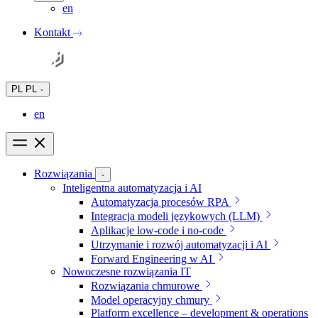
en
Kontakt
PL
PL
en
Rozwiązania
Inteligentna automatyzacja i AI
Automatyzacja procesów RPA
Integracja modeli językowych (LLM)
Aplikacje low-code i no-code
Utrzymanie i rozwój automatyzacji i AI
Forward Engineering w AI
Nowoczesne rozwiązania IT
Rozwiązania chmurowe
Model operacyjny chmury
Platform excellence – development & operations