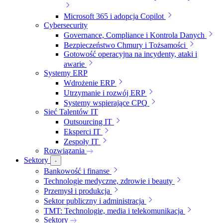
Microsoft 365 i adopcja Copilot
Cybersecurity
Governance, Compliance i Kontrola Danych
Bezpieczeństwo Chmury i Tożsamości
Gotowość operacyjna na incydenty, ataki i
awarie
Systemy ERP
Wdrożenie ERP
Utrzymanie i rozwój ERP
Systemy wspierające CPQ
Sieć Talentów IT
Outsourcing IT
Eksperci IT
Zespoły IT
Rozwiązania
Sektory
Bankowość i finanse
Technologie medyczne, zdrowie i beauty
Przemysł i produkcja
Sektor publiczny i administracja
TMT: Technologie, media i telekomunikacja
Sektory