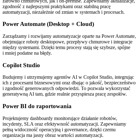
zarówno chmurowych, jak i on‑premise. Zapewniamy aktualizacje,
zgodność z najlepszymi praktykami oraz stabilną pracę
automatyzacji, niezależnie od zmian w systemach i procesach.
Power Automate (Desktop + Cloud)
Zarządzamy i rozwijamy automatyzacje oparte na Power Automate,
obejmujące roboty desktopowe, przepływy chmurowe i integracje
między systemami. Dzięki temu procesy stają się szybsze, spójne
i mniej podatne na błędy.
Copilot Studio
Budujemy i utrzymujemy agentów AI w Copilot Studio, integrując
ich z procesami biznesowymi oraz dbając o jakość, bezpieczeństwo
i zgodność generowanych odpowiedzi. To pozwala wykorzystać
generatywną AI tam, gdzie realnie przyspiesza pracę zespołów.
Power BI do raportowania
Projektujemy dashboardy monitorujące działanie robotów,
incydenty, SLA oraz efektywność automatyzacji. Zapewniamy
pełną widoczność operacyjną i governance, dzięki czemu
organizacja ma jasny obraz wartości automatyzacji.