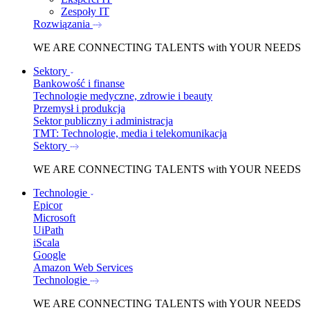
Zespoły IT
Rozwiązania
WE ARE
CONNECTING TALENTS
with YOUR NEEDS
Sektory
Bankowość i finanse
Technologie medyczne, zdrowie i beauty
Przemysł i produkcja
Sektor publiczny i administracja
TMT: Technologie, media i telekomunikacja
Sektory
WE ARE
CONNECTING TALENTS
with YOUR NEEDS
Technologie
Epicor
Microsoft
UiPath
iScala
Google
Amazon Web Services
Technologie
WE ARE
CONNECTING TALENTS
with YOUR NEEDS