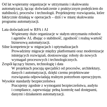
Od lat wspieramy organizacje w utrzymaniu i skalowaniu
automatyzacji, łącząc doświadczenie z praktycznym podejściem do
stabilności, procesów i technologii. Projektujemy rozwiązania, które
faktycznie działają w operacjach – dziś i w miarę skalowania
programu automatyzacji.
Lata doświadczeń w RPA i AI
Wspieramy duże organizacje w stałym utrzymaniu robotów
i agentów AI, dbając o stabilność, zgodność i realną wartość
biznesową automatyzacji.
Silne kompetencje w migracjach i optymalizacjach
Prowadzimy migracje między platformami oraz modernizacje
istniejących rozwiązań, dostosowując roboty do nowych
wymagań procesowych i technologicznych.
Zespół łączący biznes, technologię i data
W projektach pracują specjaliści od procesów, architektury,
danych i automatyzacji, dzięki czemu projektowane
rozwiązania odpowiadają realnym potrzebom operacyjnym.
Wysokie standardy bezpieczeństwa
Pracujemy zgodnie z wymogami bezpieczeństwa, audytu
i compliance, zapewniając pełną kontrolę nad dostępami,
danymi i działaniem automatyzacji.