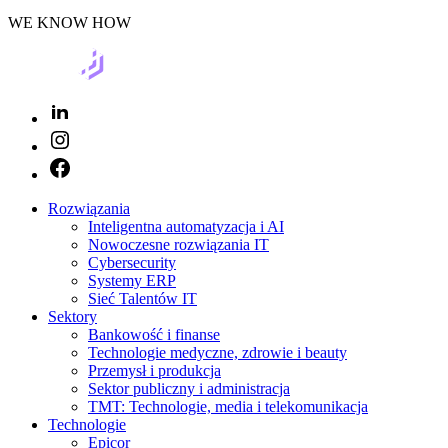
WE KNOW HOW
Rozwiązania
Inteligentna automatyzacja i AI
Nowoczesne rozwiązania IT
Cybersecurity
Systemy ERP
Sieć Talentów IT
Sektory
Bankowość i finanse
Technologie medyczne, zdrowie i beauty
Przemysł i produkcja
Sektor publiczny i administracja
TMT: Technologie, media i telekomunikacja
Technologie
Epicor