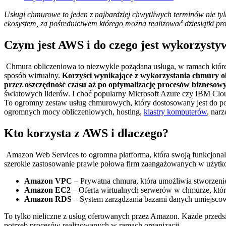
Usługi chmurowe to jeden z najbardziej chwytliwych terminów nie tyl
ekosystem, za pośrednictwem którego można realizować dziesiątki 
Czym jest AWS i do czego jest wykorzyst
Chmura obliczeniowa to niezwykle pożądana usługa, w ramach które
sposób wirtualny.
Korzyści wynikające z wykorzystania chmury ob
przez oszczędność czasu aż po optymalizację procesów biznesow
światowych liderów. I choć popularny Microsoft Azure czy IBM Clo
To ogromny zestaw usług chmurowych, który dostosowany jest do pot
ogromnych mocy obliczeniowych, hosting,
klastry komputerów
, nar
Kto korzysta z AWS i dlaczego?
Amazon Web Services to ogromna platforma, która swoją funkcjonaln
szerokie zastosowanie prawie połowa firm zaangażowanych w użyt
Amazon VPC
– Prywatna chmura, która umożliwia stworzeni
Amazon EC2
– Oferta wirtualnych serwerów w chmurze, któr
Amazon RDS
– System zarządzania bazami danych umiejscow
To tylko nieliczne z usług oferowanych przez Amazon. Każde przeds
potrzeb procesów realizowanych w ramach organizacji.