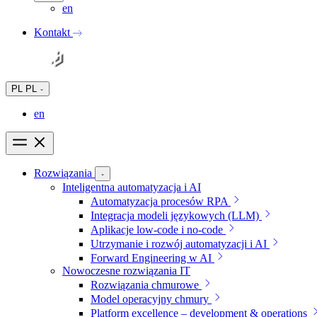
en
Kontakt
PL
PL
en
Rozwiązania
Inteligentna automatyzacja i AI
Automatyzacja procesów RPA
Integracja modeli językowych (LLM)
Aplikacje low-code i no-code
Utrzymanie i rozwój automatyzacji i AI
Forward Engineering w AI
Nowoczesne rozwiązania IT
Rozwiązania chmurowe
Model operacyjny chmury
Platform excellence – development & operations