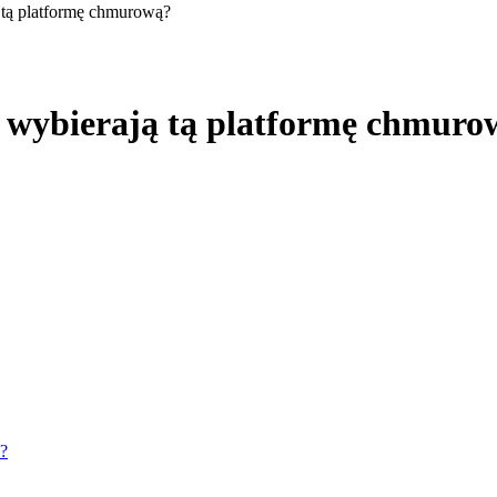
 tą platformę chmurową?
y wybierają tą platformę chmuro
e?