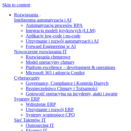
Skip to content
Rozwiązania
Inteligentna automatyzacja i AI
Automatyzacja procesów RPA
Integracja modeli językowych (LLM)
Aplikacje low-code i no-code
Utrzymanie i rozwój automatyzacji i AI
Forward Engineering w AI
Nowoczesne rozwiązania IT
Rozwiązania chmurowe
Model operacyjny chmury
Platform excellence – development & operations
Microsoft 365 i adopcja Copilot
Cybersecurity
Governance, Compliance i Kontrola Danych
Bezpieczeństwo Chmury i Tożsamości
Gotowość operacyjna na incydenty, ataki i awarie
Systemy ERP
Wdrożenie ERP
Utrzymanie i rozwój ERP
Systemy wspierające CPQ
Sieć Talentów IT
Outsourcing IT
Eksperci IT