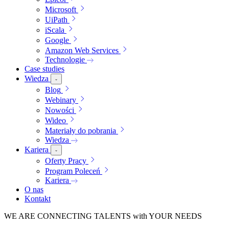
Microsoft
UiPath
iScala
Google
Amazon Web Services
Technologie
Case studies
Wiedza
Blog
Webinary
Nowości
Wideo
Materiały do pobrania
Wiedza
Kariera
Oferty Pracy
Program Poleceń
Kariera
O nas
Kontakt
WE ARE
CONNECTING TALENTS
with YOUR NEEDS