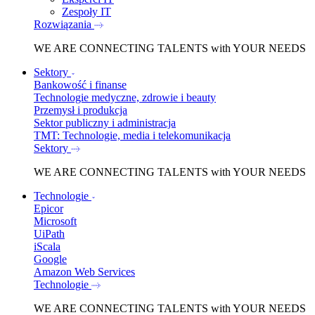
Zespoły IT
Rozwiązania
WE ARE
CONNECTING TALENTS
with YOUR NEEDS
Sektory
Bankowość i finanse
Technologie medyczne, zdrowie i beauty
Przemysł i produkcja
Sektor publiczny i administracja
TMT: Technologie, media i telekomunikacja
Sektory
WE ARE
CONNECTING TALENTS
with YOUR NEEDS
Technologie
Epicor
Microsoft
UiPath
iScala
Google
Amazon Web Services
Technologie
WE ARE
CONNECTING TALENTS
with YOUR NEEDS