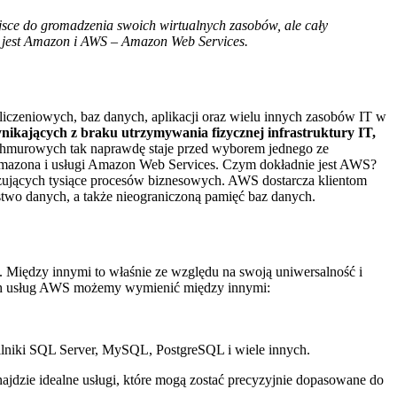
ejsce do gromadzenia swoich wirtualnych zasobów, ale cały
 jest Amazon i AWS – Amazon Web Services.
iczeniowych, baz danych, aplikacji oraz wielu innych zasobów IT w
nikających z braku utrzymywania fizycznej infrastruktury IT,
 chmurowych tak naprawdę staje przed wyborem jednego ze
 Amazona i usługi Amazon Web Services. Czym dokładnie jest AWS?
izujących tysiące procesów biznesowych. AWS dostarcza klientom
ństwo danych, a także nieograniczoną pamięć baz danych.
 Między innymi to właśnie ze względu na swoją uniwersalność i
ych usług AWS możemy wymienić między innymi:
lniki SQL Server, MySQL, PostgreSQL i wiele innych.
jdzie idealne usługi, które mogą zostać precyzyjnie dopasowane do