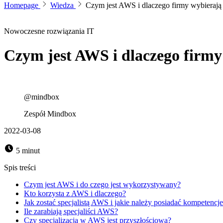
Homepage
Wiedza
Czym jest AWS i dlaczego firmy wybierają
Nowoczesne rozwiązania IT
Czym jest AWS i dlaczego firm
@mindbox
Zespół Mindbox
2022-03-08
5 minut
Spis treści
Czym jest AWS i do czego jest wykorzystywany?
Kto korzysta z AWS i dlaczego?
Jak zostać specjalistą AWS i jakie należy posiadać kompetencj
Ile zarabiają specjaliści AWS?
Czy specjalizacja w AWS jest przyszłościowa?