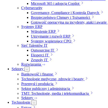
Microsoft 365 i adopcja Copilot
Cybersecurity
Governance, Compliance i Kontrola Danych
Bezpieczeństwo Chmury i Tożsamości
Gotowość operacyjna na incydenty, ataki i awarie
Systemy ERP
Wdrożenie ERP
Utrzymanie i rozwój ERP
Systemy wspierające CPQ
Sieć Talentów IT
Outsourcing IT
Eksperci IT
Zespoły IT
Rozwiązania
Sektory
Bankowość i finanse
Technologie medyczne, zdrowie i beauty
Przemysł i produkcja
Sektor publiczny i administracja
TMT: Technologie, media i telekomunikacja
Sektory
Technologie
Epicor