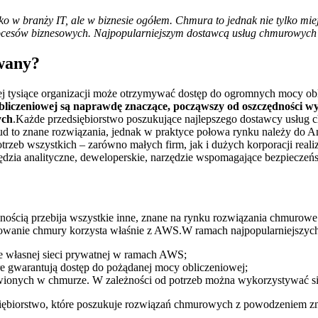
ko w branży IT, ale w biznesie ogółem. Chmura to jednak nie tylko mi
procesów biznesowych. Najpopularniejszym dostawcą usług chmurowych
ywany?
j tysiące organizacji może otrzymywać dostęp do ogromnych mocy obl
liczeniowej są naprawdę znaczące, począwszy od oszczędności wy
ych
.Każde przedsiębiorstwo poszukujące najlepszego dostawcy usług
ud to znane rozwiązania, jednak w praktyce połowa rynku należy do
rzeb wszystkich – zarówno małych firm, jak i dużych korporacji real
zędzia analityczne, deweloperskie, narzędzie wspomagające bezpiecze
ością przebija wszystkie inne, znane na rynku rozwiązania chmurowe.
kowanie chmury korzysta właśnie z AWS.W ramach najpopularniejsz
e własnej sieci prywatnej w ramach AWS;
e gwarantują dostęp do pożądanej mocy obliczeniowej;
ionych w chmurze. W zależności od potrzeb można wykorzystywać si
iębiorstwo, które poszukuje rozwiązań chmurowych z powodzeniem zna