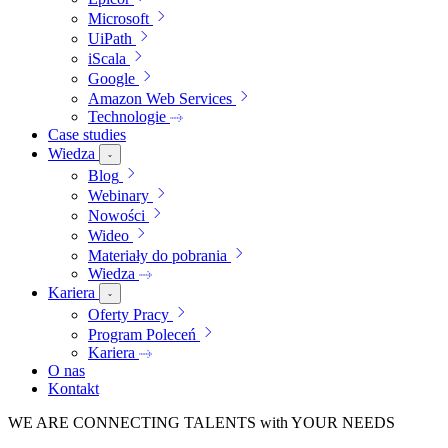
Microsoft
UiPath
iScala
Google
Amazon Web Services
Technologie
Case studies
Wiedza
Blog
Webinary
Nowości
Wideo
Materiały do pobrania
Wiedza
Kariera
Oferty Pracy
Program Poleceń
Kariera
O nas
Kontakt
WE ARE
CONNECTING TALENTS
with YOUR NEEDS