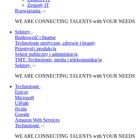
Zespoły IT
Rozwiązania
WE ARE
CONNECTING TALENTS
with YOUR NEEDS
Sektory
Bankowość i finanse
Technologie medyczne, zdrowie i beauty
Przemysł i produkcja
Sektor publiczny i administracja
TMT: Technologie, media i telekomunikacja
Sektory
WE ARE
CONNECTING TALENTS
with YOUR NEEDS
Technologie
Epicor
Microsoft
UiPath
iScala
Google
Amazon Web Services
Technologie
WE ARE
CONNECTING TALENTS
with YOUR NEEDS