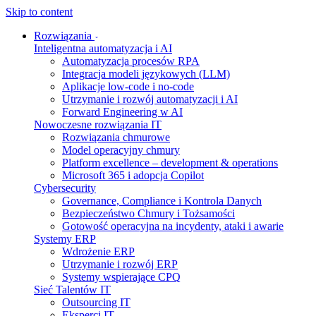
Skip to content
Rozwiązania
Inteligentna automatyzacja i AI
Automatyzacja procesów RPA
Integracja modeli językowych (LLM)
Aplikacje low-code i no-code
Utrzymanie i rozwój automatyzacji i AI
Forward Engineering w AI
Nowoczesne rozwiązania IT
Rozwiązania chmurowe
Model operacyjny chmury
Platform excellence – development & operations
Microsoft 365 i adopcja Copilot
Cybersecurity
Governance, Compliance i Kontrola Danych
Bezpieczeństwo Chmury i Tożsamości
Gotowość operacyjna na incydenty, ataki i awarie
Systemy ERP
Wdrożenie ERP
Utrzymanie i rozwój ERP
Systemy wspierające CPQ
Sieć Talentów IT
Outsourcing IT
Eksperci IT