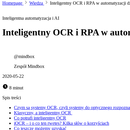
Homepage
Wiedza
Inteligentny OCR i RPA w automatyzacji d
Inteligentna automatyzacja i AI
Inteligentny OCR i RPA w auto
@mindbox
Zespół Mindbox
2020-05-22
8 minut
Spis treści
Czym są systemy OCR, czyli systemy do optycznego rozpozn
Klasyczny, a inteligentny OCR
Co potrafi inteligentny OCR
iOCR – i o co ten rwetes? Kilka słów o korzyściach
Co jeszcze możemy uzyskać