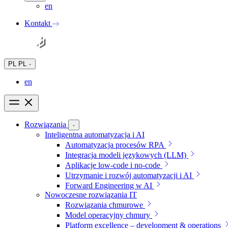
en
Kontakt
PL
PL
en
Rozwiązania
Inteligentna automatyzacja i AI
Automatyzacja procesów RPA
Integracja modeli językowych (LLM)
Aplikacje low-code i no-code
Utrzymanie i rozwój automatyzacji i AI
Forward Engineering w AI
Nowoczesne rozwiązania IT
Rozwiązania chmurowe
Model operacyjny chmury
Platform excellence – development & operations