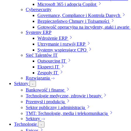
Microsoft 365 i adopcja Copilot
Cybersecurity
Governance, Compliance i Kontrola Danych
Bezpieczeństwo Chmury i Tożsamości
Gotowość operacyjna na incydenty, ataki i awarie
Systemy ERP
Wdrożenie ERP
Utrzymanie i rozwój ERP
Systemy wspierające CPQ
Sieć Talentów IT
Outsourcing IT
Eksperci IT
Zespoły IT
Rozwiązania
Sektory
Bankowość i finanse
Technologie medyczne, zdrowie i beauty
Przemysł i produkcja
Sektor publiczny i administracja
TMT: Technologie, media i telekomunikacja
Sektory
Technologie
Epicor