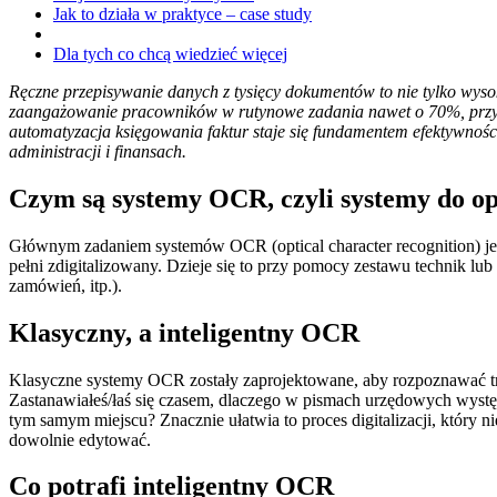
Jak to działa w praktyce – case study
Dla tych co chcą wiedzieć więcej
Ręczne przepisywanie danych z tysięcy dokumentów to nie tylko wys
zaangażowanie pracowników w rutynowe zadania nawet o 70%, przyspi
automatyzacja księgowania faktur staje się fundamentem efektywności 
administracji i finansach.
Czym są systemy OCR, czyli systemy do o
Głównym zadaniem systemów OCR (optical character recognition) jest 
pełni zdigitalizowany. Dzieje się to przy pomocy zestawu technik l
zamówień, itp.).
Klasyczny, a inteligentny OCR
Klasyczne systemy OCR zostały zaprojektowane, aby rozpoznawać tre
Zastanawiałeś/łaś się czasem, dlaczego w pismach urzędowych występ
tym samym miejscu? Znacznie ułatwia to proces digitalizacji, któr
dowolnie edytować.
Co potrafi inteligentny OCR