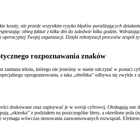
okie koszty, ale przede wszystkim ryzyko błędów paraliżujących dział
eszając obieg faktur z kilku dni do zaledwie kilku godzin. Wdrażają
operacyjnej Twojej organizacji. Dzięki robotyzacji procesów zespół zys
ptycznego rozpoznawania znaków
zamiana tekstu, którego nie jesteśmy w stanie odczytać w postaci cyfr
ub specjalnego oprogramowania, a taka „obróbka” odbywa się zwykle z
ści drukowane oraz zapisywać je w wersji cyfrowej. Obsługują one d
ują „okienka” z podziałem na poszczególne litery, a określone pola (
y nie wymaga wówczas stosowania zaawansowanych rozwiązań. Efektem 