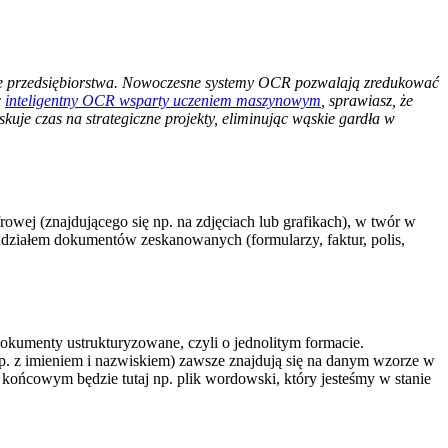
anie przedsiębiorstwa. Nowoczesne systemy OCR pozwalają zredukować
c
inteligentny OCR wsparty uczeniem maszynowym
, sprawiasz, że
kuje czas na strategiczne projekty, eliminując wąskie gardła w
owej (znajdującego się np. na zdjęciach lub grafikach), w twór w
 udziałem dokumentów zeskanowanych (formularzy, faktur, polis,
okumenty ustrukturyzowane, czyli o jednolitym formacie.
np. z imieniem i nazwiskiem) zawsze znajdują się na danym wzorze w
końcowym będzie tutaj np. plik wordowski, który jesteśmy w stanie