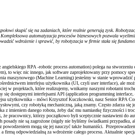
łowi skupić się na zadaniach, które realnie generują zysk. Robotyzacj
. Kompleksowa automatyzacja procesów biznesowych pozwala wyelimino
rowadzić wdrożenie i sprawić, by robotyzacja w firmie stała się fundam
(z angielskiego RPA -robotic process automation) polega na stworzeni
m), to więc nic innego, jak software zaprojektowany przy pomocy spec
uczenia maszynowego (Machine Learning) jesteśmy w stanie wprowadzi
średnictwem interfejsu użytkownika (UI, czyli user interface), ale mo
iej w projektach, które realizujemy, wnikamy naszymi robotami trochę 
 się dostępnymi interfejsami API (application programming interface, 
terfejsu użytkownika – mówi Krzysztof Kuczkowski, nasz Senior RPA Con
emysłowymi, czy robotyką mechaniczną, jaką znamy. Często zdarza się 
zka z imieniem danego robota, żeby dać mu namiastkę fizyczności i tro
 że pracownicy, którzy początkowo byli sceptycznie nastawieni do aut
e ich posady nie są zagrożone (nigdy nie byliśmy świadkami przypadku,
i z powodzeniem mogą się jej nauczyć także humaniści. Przeprowadze
i a firmą odpowiedzialną za wdrożenie całego procesu. Aktualnie specj