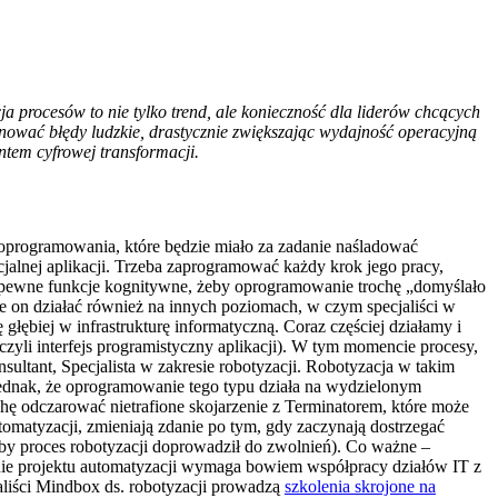
a procesów to nie tylko trend, ale konieczność dla liderów chcących
wać błędy ludzkie, drastycznie zwiększając wydajność operacyjną
entem cyfrowej transformacji.
u oprogramowania, które będzie miało za zadanie naśladować
jalnej aplikacji. Trzeba zaprogramować każdy krok jego pracy,
ć pewne funkcje kognitywne, żeby oprogramowanie trochę „domyślało
że on działać również na innych poziomach, w czym specjaliści w
głębiej w infrastrukturę informatyczną. Coraz częściej działamy i
czyli interfejs programistyczny aplikacji). W tym momencie procesy,
sultant, Specjalista w zakresie robotyzacji. Robotyzacja w takim
jednak, że oprogramowanie tego typu działa na wydzielonym
chę odczarować nietrafione skojarzenie z Terminatorem, które może
omatyzacji, zmieniają zdanie po tym, gdy zaczynają dostrzegać
 aby proces robotyzacji doprowadził do zwolnień). Co ważne –
nie projektu automatyzacji wymaga bowiem współpracy działów IT z
aliści Mindbox ds. robotyzacji prowadzą
szkolenia skrojone na