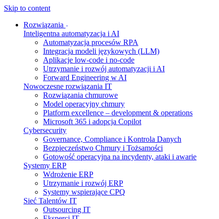
Skip to content
Rozwiązania
Inteligentna automatyzacja i AI
Automatyzacja procesów RPA
Integracja modeli językowych (LLM)
Aplikacje low-code i no-code
Utrzymanie i rozwój automatyzacji i AI
Forward Engineering w AI
Nowoczesne rozwiązania IT
Rozwiązania chmurowe
Model operacyjny chmury
Platform excellence – development & operations
Microsoft 365 i adopcja Copilot
Cybersecurity
Governance, Compliance i Kontrola Danych
Bezpieczeństwo Chmury i Tożsamości
Gotowość operacyjna na incydenty, ataki i awarie
Systemy ERP
Wdrożenie ERP
Utrzymanie i rozwój ERP
Systemy wspierające CPQ
Sieć Talentów IT
Outsourcing IT
Eksperci IT