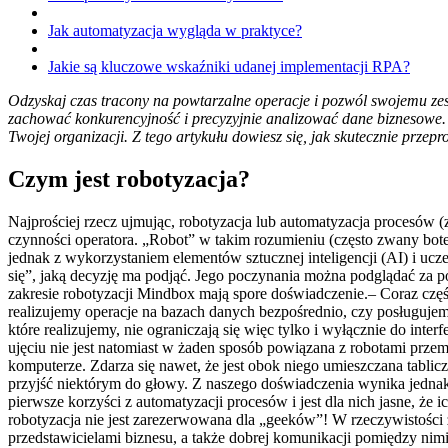
Jak automatyzacja wygląda w praktyce?
Jakie są kluczowe wskaźniki udanej implementacji RPA?
Odzyskaj czas tracony na powtarzalne operacje i pozwól swojemu zespo
zachować konkurencyjność i precyzyjnie analizować dane biznesowe
Twojej organizacji. Z tego artykułu dowiesz się, jak skutecznie przep
Czym jest robotyzacja?
Najprościej rzecz ujmując, robotyzacja lub automatyzacja procesów 
czynności operatora. „Robot” w takim rozumieniu (często zwany bote
jednak z wykorzystaniem elementów sztucznej inteligencji (AI) i 
się”, jaką decyzję ma podjąć. Jego poczynania można podglądać za po
zakresie robotyzacji Mindbox mają spore doświadczenie.– Coraz częśc
realizujemy operacje na bazach danych bezpośrednio, czy posługujemy
które realizujemy, nie ograniczają się więc tylko i wyłącznie do in
ujęciu nie jest natomiast w żaden sposób powiązana z robotami prz
komputerze. Zdarza się nawet, że jest obok niego umieszczana tablic
przyjść niektórym do głowy. Z naszego doświadczenia wynika jednak,
pierwsze korzyści z automatyzacji procesów i jest dla nich jasne, ż
robotyzacja nie jest zarezerwowana dla „geeków”! W rzeczywistośc
przedstawicielami biznesu, a także dobrej komunikacji pomiędzy nim