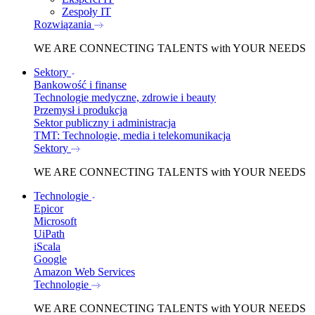
Zespoły IT
Rozwiązania
WE ARE
CONNECTING TALENTS
with YOUR NEEDS
Sektory
Bankowość i finanse
Technologie medyczne, zdrowie i beauty
Przemysł i produkcja
Sektor publiczny i administracja
TMT: Technologie, media i telekomunikacja
Sektory
WE ARE
CONNECTING TALENTS
with YOUR NEEDS
Technologie
Epicor
Microsoft
UiPath
iScala
Google
Amazon Web Services
Technologie
WE ARE
CONNECTING TALENTS
with YOUR NEEDS