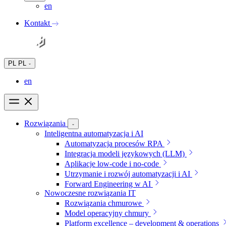
en
Kontakt
PL
PL
en
Rozwiązania
Inteligentna automatyzacja i AI
Automatyzacja procesów RPA
Integracja modeli językowych (LLM)
Aplikacje low-code i no-code
Utrzymanie i rozwój automatyzacji i AI
Forward Engineering w AI
Nowoczesne rozwiązania IT
Rozwiązania chmurowe
Model operacyjny chmury
Platform excellence – development & operations