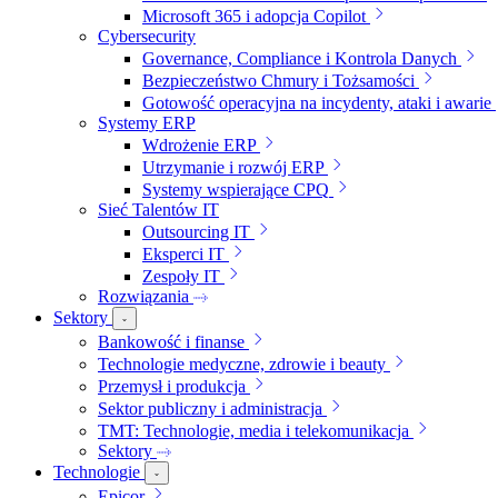
Microsoft 365 i adopcja Copilot
Cybersecurity
Governance, Compliance i Kontrola Danych
Bezpieczeństwo Chmury i Tożsamości
Gotowość operacyjna na incydenty, ataki i awarie
Systemy ERP
Wdrożenie ERP
Utrzymanie i rozwój ERP
Systemy wspierające CPQ
Sieć Talentów IT
Outsourcing IT
Eksperci IT
Zespoły IT
Rozwiązania
Sektory
Bankowość i finanse
Technologie medyczne, zdrowie i beauty
Przemysł i produkcja
Sektor publiczny i administracja
TMT: Technologie, media i telekomunikacja
Sektory
Technologie
Epicor