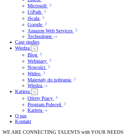
Microsoft
UiPath
iScala
Google
Amazon Web Services
Technologie
Case studies
Wiedza
Blog
Webinary
Nowości
Wideo
Materiały do pobrania
Wiedza
Kariera
Oferty Pracy
Program Poleceń
Kariera
O nas
Kontakt
WE ARE
CONNECTING TALENTS
with YOUR NEEDS